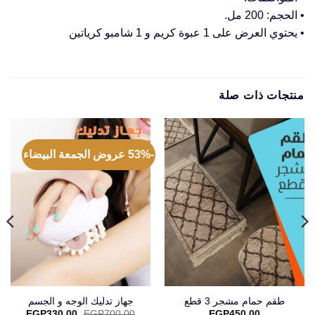
• الحجم: 200 مل.
• يحتوي العرض على 1 عبوة كريم و 1 شامبو كرياتين
منتجات ذات صلة
-53% عروض الجمعة البيضاء
طقم حمام مشجر 3 قطع
جهاز تدليك الوجه و الجسم
السعر
السعر
EGP
330.00
EGP
700.00
EGP
450.00