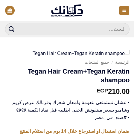
خطي
لمحتوى
البحث
عن:
الرئيسية
/
جميع المنتجات
Tegan Hair Cream+Tegan Keratin
shampoo
210.00
EGP
• عشان تستمتعي بنعومة ولمعان شعرك وفرنالك عرض كريم
وشامبو بسعر ميتفوتش الحقى اطلبيه قبل نفاذ الكمية.😍😍
• #صنع_في_مصر
ضمان استبدال او استرجاع خلال 14 يوم من استلام المنتج