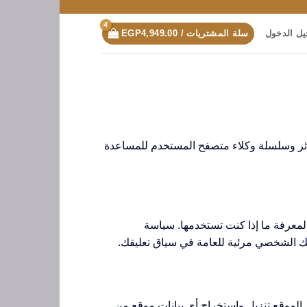
ل الدخول
سلة المشتريات /
4,949.00
EGP
ى الموقع، نجمع البيانات الموضحة في نموذج التعليقات، وكذلك عنوان IP الخاص بالزائر وسلسلة وكلاء متصفح المستخدم للمساعدة
 يتم توفير سلسلة مجهولة المصدر تم إنشاؤها من عنوان بريدك الإلكتروني (وتسمى أيضًا hash) إلى خدمة Gravatar لمعرفة ما إذا كنت تستخدمها. سياسة
يب، يجب تجنب تحميل الصور مع بيانات الموقع المضمنة (EXIF GPS). يمكن لزوّار الموقع تنزيل واستخراج أي بيانات موقع من