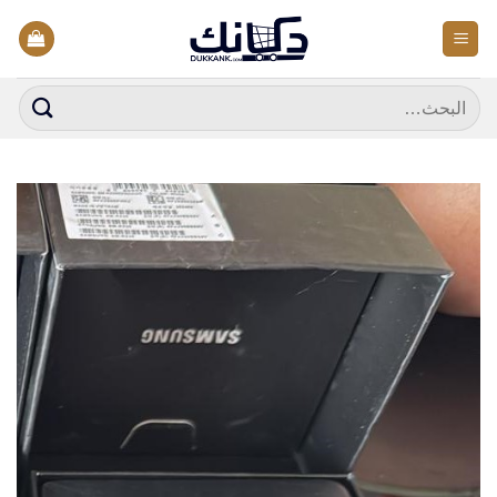
خطي
لمحتوى
البحث
عن: