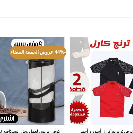
-44% عروض الجمعة البيضاء
كوفى بريس 
 2 ترنج كارل أسود و أحمر