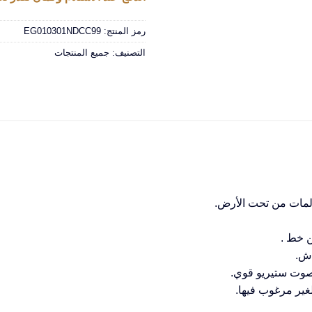
رمز المنتج:
EG010301NDCC99
التصنيف:
جميع المنتجات
المات من تحت الأرض.
ن خط .
غير مرغوب فيها.