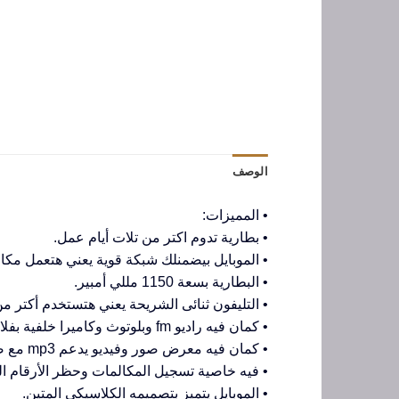
الوصف
• المميزات:
• بطارية تدوم اكتر من تلات أيام عمل.
• الموبايل بيضمنلك شبكة قوية يعني هتعمل مك
• البطارية بسعة 1150 مللي أمبير.
• التليفون ثنائى الشريحة يعني هتستخدم أكتر م
• كمان فيه راديو fm وبلوتوث وكاميرا خلفية بفلاش.
• كمان فيه معرض صور وفيديو يدعم mp3 مع صوت ستيريو قوي.
• فيه خاصية تسجيل المكالمات وحظر الأرقام ال
• الموبايل يتميز بتصميمه الكلاسيكي المتين.