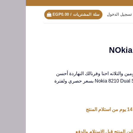
تسجيل الدخول
سلة المشتريات /
0.00
EGP
ين والتلاته احنا وفرنالك النهاردة أحسن
موبايل ممكن يستحمل معاك Nokia 8210 Dual Sim بسعر حصري ولفترة
ين المنتج قبل الاستلام والدفع