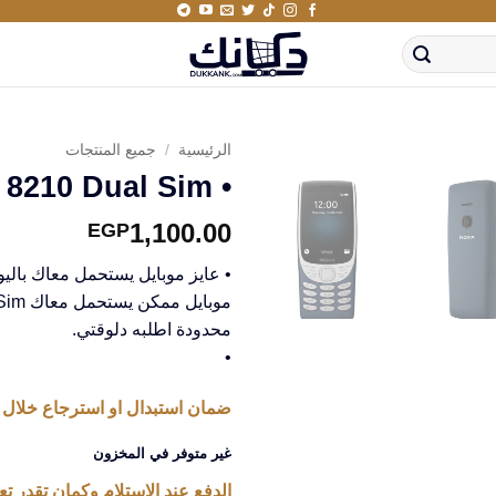
الرئيسية
/
جميع المنتجات
• NOkia 8210 Dual Sim
1,100.00
EGP
• عايز موبايل يستحمل معاك باليوم
محدودة اطلبه دلوقتي.
•
ضمان استبدال او استرجاع خلال 14 يوم من استلام المنتج
غير متوفر في المخزون
الدفع عند الاستلام وكمان تقدر تعا