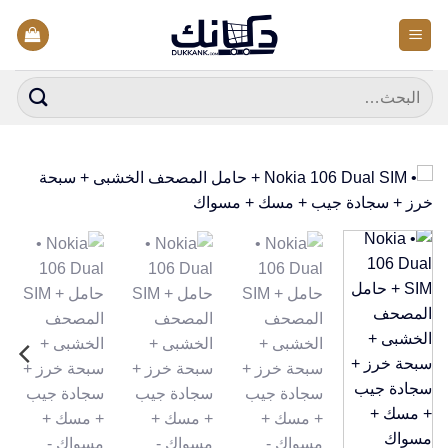
خطي
لمحتوى
البحث
عن: