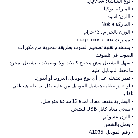
• نوع الشاشة: QQVGA
• الماركة: نوكيا.
• اللون: اسود.
• الماركة Nokia
• الوزن بالجرام : 73جرام.
• مميزات magic music box :
• يستخدم تقنية تضخيم الصوت بطريقة سحرية من مكبرات
الصوت في تليفونك.
• سهل التشغيل مش محتاج كابلات ولا توصيلات، بيشتغل بمجرد
ما تحط الموبايل عليه.
• تقدر تشغله على أي نوع موبايل، اندرويد أو أيفون.
• لو عايز تطفيه هتشيل الموبايل من عليه بكل بساطة هيتطفي
تلقائيا.
• البطارية هتقعد معاك لمدة 12 ساعة متواصل.
• بييجي معاه كابل USB للشحن
• اللون عشوائي.
• يعمل بالشحن.
• رقم الموديل: A1035.