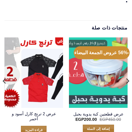
•
منتجات ذات صلة
-56% عروض الجمعة البيضاء
عرض 2 ترنج كارل أسود و
عرض قطعتين كبة يدوية بحبل
أحمر
السعر
السعر
EGP
200.00
EGP
450.00
الأصلي
الحالي
هو:
هو:
إضافة إلى السلة
قراءة المزيد
EGP200.00.
EGP450.00.