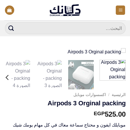
خطي
لمحتوى
البحث
عن:
الرئيسية
/
اكسسوارات موبايل
Airpods 3 Orginal packing
525.00
EGP
موبايلك ايفون و محتاج سماعة معاك في كل مهام يومك شيك