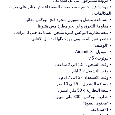
• مزودة بميكرفون في كل سماعة .
• موجود فيها خاصية منع صوت الضوضاء مش هتاثر علي صوت
المكالمات .
• السماعة بتتصل بالموبايل بمجرد فتح البوكس تلقائيا .
• مقاومة للتعرق و لو الجو مطرة مش هتبوظ .
• سعة بطارية البوكس كبيرة تشحن السماعة حتي 3 مرات .
• هتقدر تغير الموسيقى من خلالها او تقفل الاغاني .
• *الوصف*
• الموديل :-Airpods 3.
• بلوتوث:- 5 v.
• وقت الشحن :- 1.5 الي 2 ساعة .
• وقت التشغيل :- 3 ايام .
• وقت الاستعداد :- 5 الى 7 ايام .
• مسافة التشغيل :- 5 الي 10 متر .
• سعة البطارية :- 50 ملي امبير .
• بطارية البوكس:- 300 ملي امبير .
• *محتوى العبوة*
• 1×سماعة.