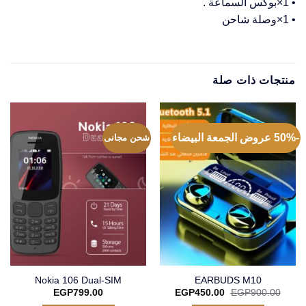
• 1×بوكس السماعة .
• 1×وصلة شاحن
منتجات ذات صلة
-50% عروض الجمعة البيضاء
شحن مجانى
Nokia 106 Dual-SIM
EARBUDS M10
السعر
السعر
EGP
799.00
EGP
450.00
EGP
900.00
الأصلي
الحالي