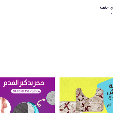
 حنفية.
ه.