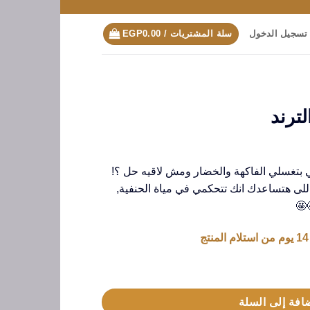
تسجيل الدخول
سلة المشتريات /
0.00
EGP
لترند
تي بتغسلي الفاكهة والخضار ومش لاقيه حل ؟!
 اللى هتساعدك انك تتحكمي في مياة الحنفية,
🤩
افة إلى السلة