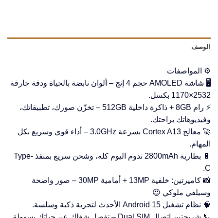
الوصف
⚙️ المواصفات
🖥️ شاشة AMOLED حجم 4 إنج – ألوان نابضة بالحياة ودقة خارقة
2532×1170 بكسل.
⚡ رام 8GB + ذاكرة داخلية 512GB – تخزّن صورك، تطبيقاتك،
وفيديوهاتك براحتك.
🚀 معالج Cortex A13 بسرعة 3.0GHz – أداء قوي وسريع بكل
المهام.
🔋 بطارية 2800mAh تدوم اليوم كله، وشحن سريع بمنفذ Type-
C.
📸 كاميرتين: خلفية 13MP + أمامية 30MP – صور واضحة
وسيلفي ملوكي 😍
🧠 نظام تشغيل Android 15 الأحدث لتجربة ذكية وسلسة.
📞 شريحتين اتصال Dual SIM – تفصل شغلك عن حياتك بسهولة.