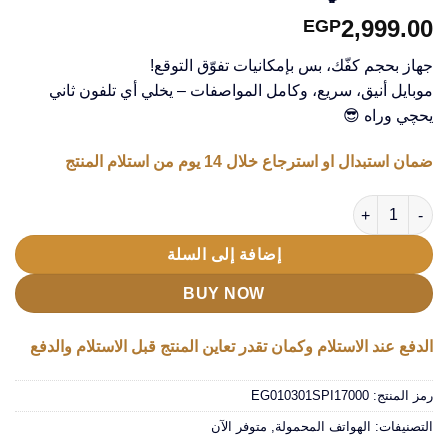
2,999.00
EGP
جهاز بحجم كفّك، بس بإمكانيات تفوّق التوقع!
موبايل أنيق، سريع، وكامل المواصفات – يخلي أي تلفون ثاني
يحچي وراه 😎
ضمان استبدال او استرجاع خلال 14 يوم من استلام المنتج
كمية " هاتف ذكي Mini Smart Phone i 17"
إضافة إلى السلة
BUY NOW
الدفع عند الاستلام وكمان تقدر تعاين المنتج قبل الاستلام والدفع
رمز المنتج:
EG010301SPI17000
التصنيفات:
الهواتف المحمولة
,
متوفر الآن