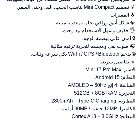
💡 تصميم Mini Compact يناسب الجيب، اليد، وحتى السفر.
🌟 المميزات
💎 شكل أنيق وراقي بخامة معدنية متينة.
🖐️ خفيف وسهل الاستخدام بيد وحدة.
🔒 أمان عالي ببصمة الوجه.
🎧 صوت نقي ومجسم لتجربة ترفيه مثالية.
🌐 يدعم Wi-Fi / GPS / Bluetooth بكل سرعة وثبات.
🔹 تفاصيل سريعة
الاسم: Mini 17 Pro Max
النظام: Android 15
الشاشة: 4 إنج AMOLED – 60Hz
التخزين: 512GB + 8GB RAM
البطارية: 2800mAh – Type-C Charging
الكاميرا: 13MP خلفية / 30MP أمامية
المعالج: Cortex A13 – 3.0GHz