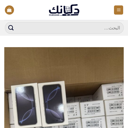
خطي
لمحتوى
البحث
عن: