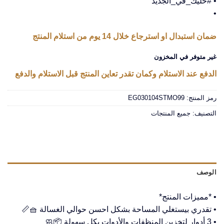
• #خليك_في_الجديد
•
ضمان استبدال او استرجاع خلال 14 يوم من استلام المنتج
غير متوفر في المخزون
الدفع عند الاستلام وكمان تقدر تعاين المنتج قبل الاستلام والدفع
رمز المنتج:
EG030104STMO99
التصنيف:
جميع المنتجات
الوصف
• *مميزات المنتج*
• تقدري بيستغلي المساحة بشكل احسن حوالي الغسالة 🧺📏
• 3 أدوار لتخزين المنظفات والأدوات بكل سهولة 📦🧼