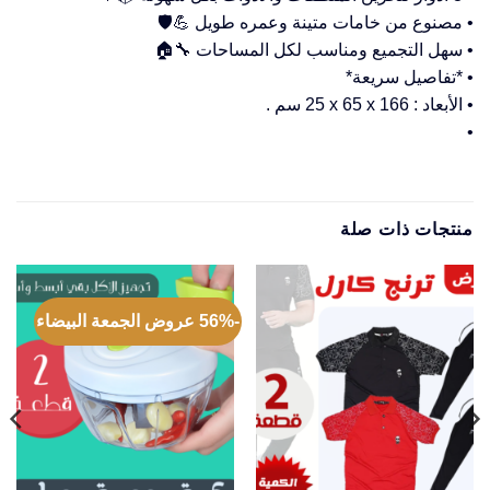
• مصنوع من خامات متينة وعمره طويل 💪🛡️
• سهل التجميع ومناسب لكل المساحات 🔧🏠
• *تفاصيل سريعة*
• الأبعاد : ‎25 x 65 x 166 سم .
•
منتجات ذات صلة
-56% عروض الجمعة البيضاء