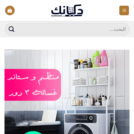
خطي
لمحتوى
البحث
عن: