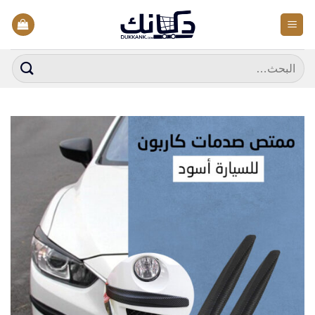
خطي
لمحتوى
البحث
عن: