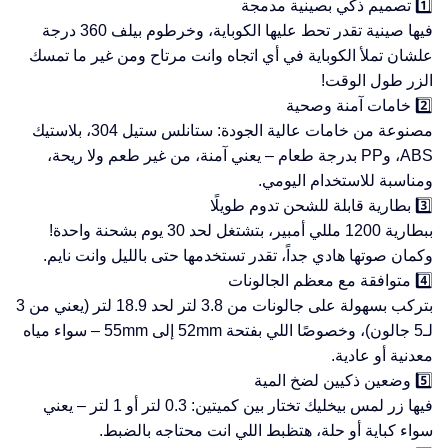
1️⃣ تصميم ذكي بصينية مدمجة
فيها صينية تقدر تحط عليها الكوباية، وخرطوم بيلف 360 درجة
علشان تملأ الكوباية في أي اتجاه وانت مرتاح ومن غير ما تمسك
الزر طول الوقت!
2️⃣ خامات آمنة وصحية
مصنوعة من خامات عالية الجودة: ستانلس ستيل 304، بلاستيك
ABS، وPP بدرجة طعام – يعني آمنة، من غير طعم ولا ريحة،
ومناسبة للاستخدام اليومي.
3️⃣ بطارية قابلة للشحن تدوم طويلًا
ببطارية 1200 مللي أمبير، بتشتغل لحد 30 يوم بشحنة واحدة!
وكمان صوتها هادي جداً، تقدر تستخدمها حتى بالليل وانت نايم.
4️⃣ متوافقة مع معظم الجالونات
بتركب بسهولة على جالونات من 3.8 لتر لحد 18.9 لتر (يعني من 3
لـ5 جالون)، وخصوصًا اللي بفتحة 52mm إلى 55mm – سواء مياه
معدنية أو عادية.
5️⃣ وضعين ذكيين لضخ المية
فيها زر لمس بيخليك تختار بين كميتين: 0.3 لتر أو 1 لتر – يعني
سواء كباية أو حلة، هتظبط اللي انت محتاجه بالضبط.