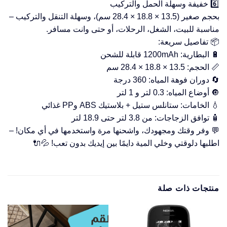
6️⃣ خفيفة وسهلة الحمل والتركيب
بحجم صغير (13.5 × 18.8 × 28.4 سم)، وسهلة التنقل والتركيب –
مناسبة للبيت، الشغل، الرحلات، أو حتى وانت مسافر.
📦 تفاصيل سريعة:
🔋 البطارية: 1200mAh قابلة للشحن
📏 الحجم: 13.5 × 18.8 × 28.4 سم
🔄 دوران فوهة المياه: 360 درجة
🔘 أوضاع المياه: 0.3 لتر و 1 لتر
💧 الخامات: ستانلس ستيل + بلاستيك ABS وPP غذائي
🧴 توافق الزجاجات: من 3.8 لتر حتى 18.9 لتر
💬 وفر وقتك ومجهودك، واشحنها مرة واستخدمها في أي مكان! –
اطلبها دلوقتي وخلي المية دايمًا بين إيديك بدون تعب! 💦🔌
منتجات ذات صلة