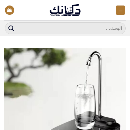
خطي
لمحتوى
البحث
عن: