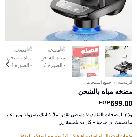
الرئيسية
/
جميع المنتجات
مضخه مياه بالشحن
699.00
EGP
ودّع المضخات التقليدية! دلوقتي تقدر تملأ كبايتك بسهولة ومن غير
ما تمسك أي حاجة – كل ده بلمسة زر!
ضمان استبدال او استرجاع خلال 14 يوم من استلام المنتج