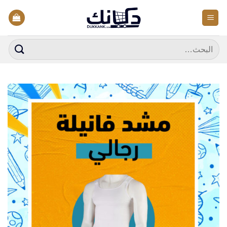
خطي
لمحتوى
البحث
عن: