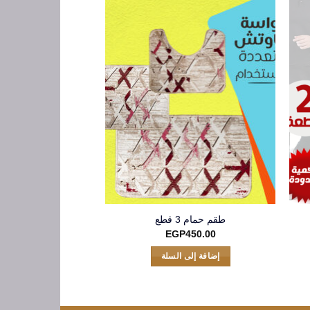
طقم حمام 3 قطع
الرول السحرى لازا
P
250.00
EGP
450.00
إضافة إلى السلة
إضافة إلى 