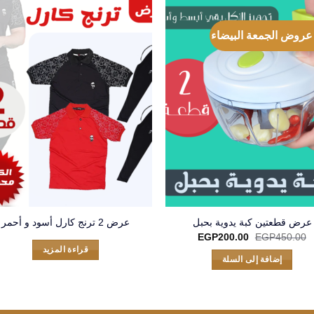
عرض قطعتين كبة يدوية بحبل
عرض 2 ترنج كارل أسود و أحمر
السعر
السعر
EGP
200.00
EGP
450.00
الأصلي
الحالي
قراءة المزيد
هو:
هو:
إضافة إلى السلة
EGP200.00.
EGP450.00.