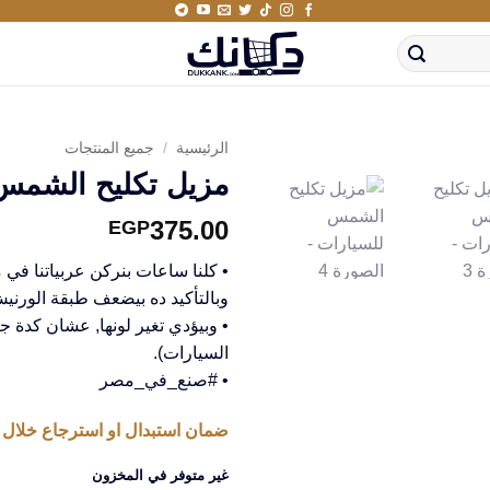
الرئيسية
/
جميع المنتجات
مزيل تكليح الشمس
375.00
EGP
• كلنا ساعات بنركن عربياتنا في
وبالتأكيد ده بيضعف طبقة الورنيش
• وبيؤدي تغير لونها, عشان كدة ج
السيارات).
• #صنع_في_مصر
ضمان استبدال او استرجاع خلال 14 يوم من استلام المنتج
غير متوفر في المخزون