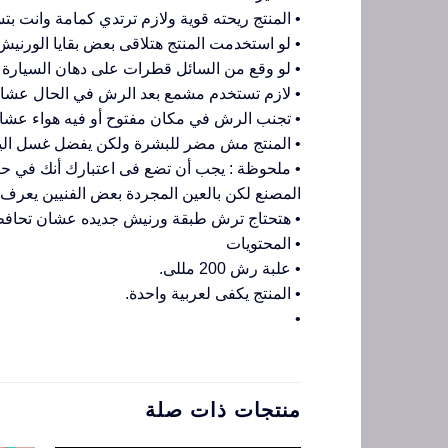
• المنتج ريحته قوية ولازم ترتدي كمامة وانت بت
• لو استخدمت المنتج هتلاقى بعض بقايا الورني
• لو وقع من السائل قطرات على دهان السيارة
• لازم تستخدم مشمع بعد الرش في الحال عشان 
• تجنب الرش في مكان مفتوح أو فيه هواء عشان
• المنتج مش مضر للبشرة ولكن يفضل غسل اليد
• ملحوظة : يجب أن تضع فى اعتبارك أنك في ح
المصنع لكن بالعين المجردة بعض الفنيين يعرف 
• هتحتاج ترش طبقة ورنيش جديده عشان تحافظ ع
• المحتويات
• علبة رش 200 مللى.
• المنتج يكفى لعربية واحدة.
•
منتجات ذات صلة