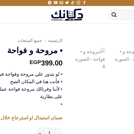
الرئيسية
/
جميع المنتجات
• مروحة و فواحة
399.00
EGP
• لو بتدور علي مروحة وفواحة ف
• فأنت هنا في المكان الصح
• لأننا وفرنالك مروحة فواحة عمل
على بطارية
•
ضمان استبدال او استرجاع خلال 14 يوم من استلام المنتج
كمية • مروحة و فواحة