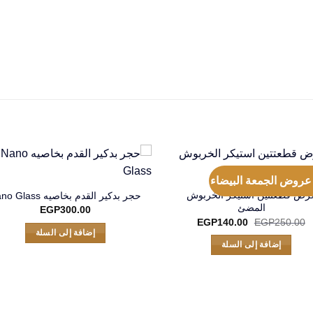
رض قطعتتين استيكر الخربوش
حجر بدكير القدم بخاصيه Nano Glass
المضئ
EGP
300.00
السعر
السعر
EGP
140.00
EGP
250.00
الأصلي
الحالي
إضافة إلى السلة
هو:
هو:
إضافة إلى السلة
EGP140.00.
EGP250.00.