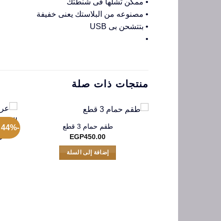
• ممكن تشلها فى شنطتك
• مصنوعه من البلاستك يعنى خفيفة
• بتتشحن بى USB
•
منتجات ذات صلة
طقم حمام 3 قطع
-44% عروض الجمعة البيضاء
EGP
450.00
ع
إضافة إلى السلة