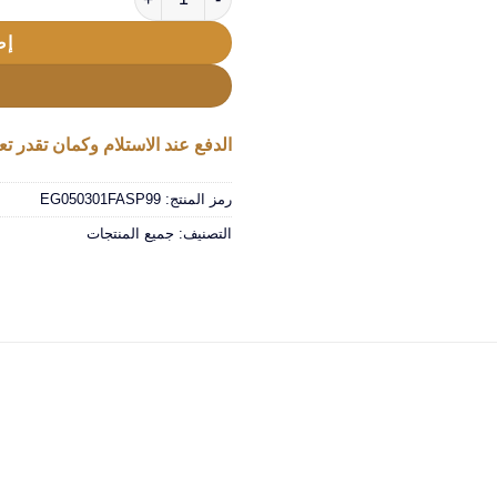
إض
الدفع عند الاستلام وكمان تقدر تعا
رمز المنتج:
EG050301FASP99
التصنيف:
جميع المنتجات