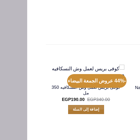
-44% عروض الجمعة البيضاء
كوفى بريس لعمل وش النسكافيه 350
مل
السعر
السعر
EGP
190.00
EGP
340.00
الأصلي
الحالي
هو:
هو:
إضافة إلى السلة
EGP190.00.
EGP340.00.