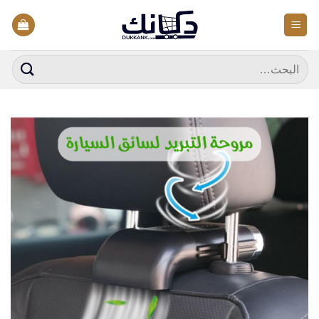
خطي
لمحتوى
البحث
عن: