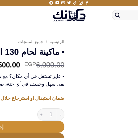
الرئيسية
/
جميع المنتجات
• ماكينة لحام 130 امبير مينى TOTAL
السعر
500.00
6,000.00
EGP
الأصلي
هو:
بقى سهل وخفيف في أي حتة، صن
00.00.
ضمان استبدال او استرجاع خلال 14 يوم من استلام المنتج
كمية • ماكينة لحام 130 امبير مينى TOTAL
إض