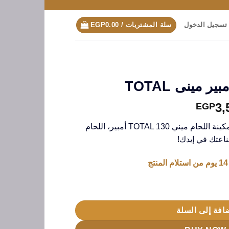
تسجيل الدخول
سلة المشتريات /
0.00
EGP
السعر
3,
EGP
الحالي
• عايز تشتغل في أي مكان؟ مع مكينة اللحام ميني TOTAL 130 أمبير، اللحام
هو:
اعتك في إيدك!
EGP3,500.00.
EGP6,0
افة إلى السلة