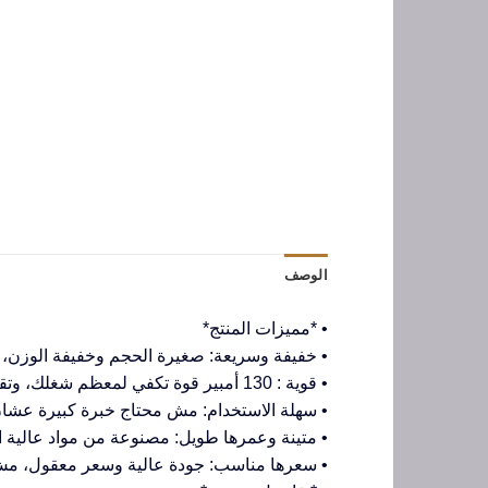
الوصف
• *مميزات المنتج*
• خفيفة وسريعة: صغيرة الحجم وخفيفة الوزن، ت
• قوية : 130 أمبير قوة تكفي لمعظم شغلك، وتقدر تضبط التيار زي ما انت عايز.
• سهلة الاستخدام: مش محتاج خبرة كبيرة عشان
• متينة وعمرها طويل: مصنوعة من مواد عالية ا
• سعرها مناسب: جودة عالية وسعر معقول، مش