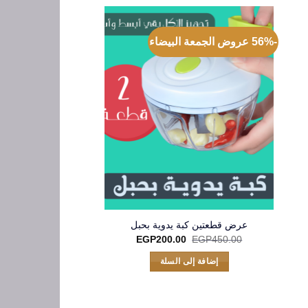
-56% عروض الجمعة البيضاء
عرض قطعتين كبة يدوية بحبل
عرض 2 ترنج كارل أسود و أحمر
السعر
السعر
EGP
200.00
EGP
450.00
الأصلي
الحالي
قراءة ال
هو:
هو:
إضافة إلى السلة
EGP200.00.
EGP450.00.