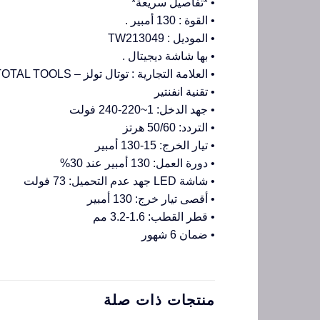
• *تفاصيل سريعة*
• القوة : 130 أمبير .
• الموديل : TW213049
• بها شاشة ديجيتال .
• العلامة التجارية : توتال تولز – TOTAL TOOLS
• تقنية انفنتير
• جهد الدخل: 1~220-240 فولت
• التردد: 50/60 هرتز
• تيار الخرج: 15-130 أمبير
• دورة العمل: 130 أمبير عند 30%
• شاشة LED جهد عدم التحميل: 73 فولت
• أقصى تيار خرج: 130 أمبير
• قطر القطب: 1.6-3.2 مم
• ضمان 6 شهور
منتجات ذات صلة