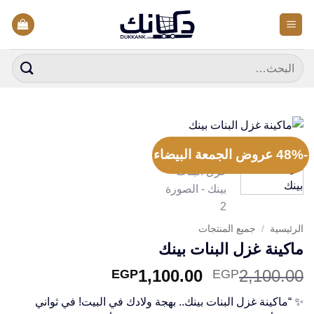
خطي
لمحتوى
البحث
عن:
-48% عروض الجمعة البيضاء
الرئيسية
/
جميع المنتجات
ماكينة غزل البنات بينك
السعر
السعر
1,100.00
2,100.00
EGP
EGP
الأصلي
الحالي
✨ “ماكينة غزل البنات بينك.. بهجة ولادك في البيت! في ثواني
هو:
هو: