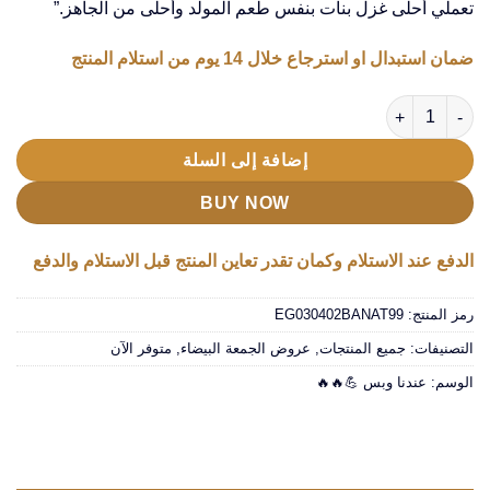
تعملي أحلى غزل بنات بنفس طعم المولد وأحلى من الجاهز.”
EGP1,100.00.
EGP2,100.00.
ضمان استبدال او استرجاع خلال 14 يوم من استلام المنتج
كمية ماكينة غزل البنات بينك
إضافة إلى السلة
BUY NOW
الدفع عند الاستلام وكمان تقدر تعاين المنتج قبل الاستلام والدفع
رمز المنتج:
EG030402BANAT99
التصنيفات:
جميع المنتجات
,
عروض الجمعة البيضاء
,
متوفر الآن
الوسم:
عندنا وبس 💪🔥🔥