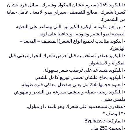
• الليكويد 5×1 ( سيرم عشان المكواة وشعرك , سائل فرد عشان
كسرة شعرك , معالج للتقصف , سبراي بيدي لامعة , عامل حماية
من الشمس).
• من أهم مكوناته اليكويد الكيراتين اللي بيساعد على التغذية
الصحية لنمو الشعر وتقويته ، وتحافظ على لونه.
• اليكويد مناسب لجميع أنواع الشعر( المقصف – المجعد –
الهايش).
• الليكويد هتقدر تستخدميه قبل تعرض شعرك للحرارة يعني قبل
المكواة والأستشوار.
• الليكويد هيساعد علي ترطيب شعر بسهولة.
• الليكويد بخاخ علشان تضمني توزيع كامل للشعر.
• العبوة حجمها 250 مل يعني هتفضل معاكي فترة طويلة.
• الليكويد ريحته جميلة و بينشف بسرعة من الشعر و ملهوش
ملمس دهني.
• هتقدري تستخدميه على شعرك وهو ناشف او مبلول.
• * الوصف *
• الماركة:- Byphasse.
• الحجم:- 250 مل.