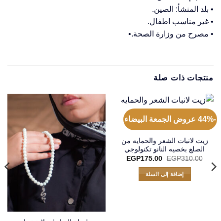
• بلد المنشأ: الصين.
• غير مناسب اطفال.
• مصرح من وزارة الصحة.•
منتجات ذات صلة
-44% عروض الجمعة البيضاء
زيت لانبات الشعر والحمايه من
الصلع بخصيه النانو تكنولوجي
السعر
السعر
EGP
175.00
EGP
310.00
الأصلي
الحالي
هو:
هو:
إضافة إلى السلة
EGP175.00.
EGP310.00.