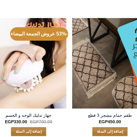
-53% عروض الجمعة البيضاء
طقم حمام مشجر 3 قطع
جهاز تدليك الوجه و الجسم
السعر
الس
EGP
330.00
EGP
700.00
EGP
450.00
الأصلي
الح
هو:
هو:
إضافة إلى السلة
إضافة إلى السلة
00.
EGP700.00.