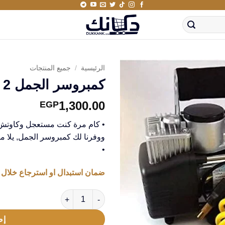
الرئيسية
/
جميع المنتجات
كمبروسر الجمل 2 بستم
1,300.00
EGP
• كام مرة كنت مستعجل وكاوتش ع
ووفرنا لك كمبروسر الجمل, يلا م
•
ضمان استبدال او استرجاع خلال 14 يوم من استلام المنتج
كمية كمبروسر الجمل 2 بستم
إض