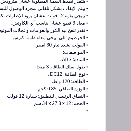
• هتقدر تظبط القيمة المطلوبة عشان متزودش 
• بيتم الإيقاف بشكل تلقائي بمجرد الوصول للنسب
• بييجي بقوة 12 فولت عشان يزود الإطارات بكفاءة عالية.
• معاه 3 قطع عشان يناسب أي الكاوتش.
• تقدر تنفخ بيه الكور والعوامات وعجلات الموت
• الخرطوم اللي بييجي معاه طوله كويس.
• الفولت بشدة تيار 30 امبير
• المواصفات:
• المادة: ABS .
• طول سلك الطاقة: 3 ميجا .
• نوع الطاقة: DC12 .
• الطاقة: 120 واط.
• الوزن الصافي: 0.85 كجم.
• النطاق الرئيسي للتطبيق: سيارة 12 فولت
• الحجم: ‎34 x 27,8 x 12 سم
•