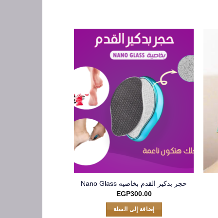
-56% عروض الجمعة البيضاء
حجر بدكير القدم بخاصيه Nano Glass
عرض قطعتين كبة
عر
ا
0
EGP
450.00
EGP
300.00
الي
ا
ه
إضافة إلى السلة
إضافة إلى 
.
EGP330.