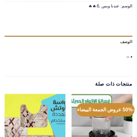
الوسم:
عندنا وبس 💪🔥🔥
الوصف
• –
منتجات ذات صلة
-50% عروض الجمعة البيضاء