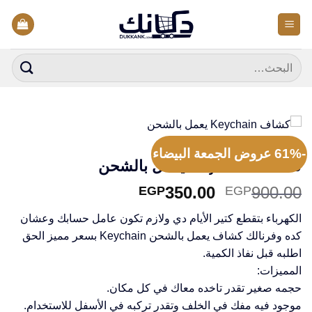
خطي
لمحتوى
البحث
عن:
الرئيسية
/
جميع المنتجات
-61% عروض الجمعة البيضاء
كشاف Keychain يعمل بالشحن
السعر
السعر
350.00
900.00
EGP
EGP
الأصلي
الحالي
الكهرباء بتقطع كتير الأيام دي ولازم تكون عامل حسابك وعشان
هو:
هو:
كده وفرنالك كشاف يعمل بالشحن Keychain بسعر مميز الحق
EGP350.00.
EGP900.00.
اطلبه قبل نفاذ الكمية.
المميزات:
حجمه صغير تقدر تاخده معاك في كل مكان.
موجود فيه مفك في الخلف وتقدر تركبه في الأسفل للاستخدام.