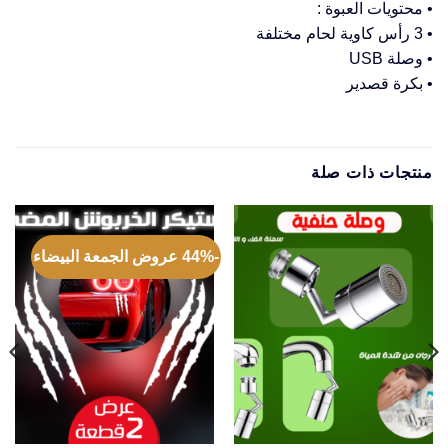
• محتويات العبوة :
• 3 رأس كاوية لحام مختلفة
• وصلة USB
• بكرة قصدير
منتجات ذات صلة
-44% عروض الجمعة البيضاء