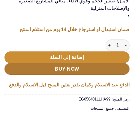
الأمثل! صغير الحجم وقوي الأداء، مثالي للمشاريع الصغيرة
والإصلاحات المنزلية.
•
ضمان استبدال او استرجاع خلال 14 يوم من استلام المنتج
كمية • قلم اللحام الكهربائي
إضافة إلى السلة
BUY NOW
الدفع عند الاستلام وكمان تقدر تعاين المنتج قبل الاستلام والدفع
رمز المنتج:
EG050401LLHA99
التصنيف:
جميع المنتجات