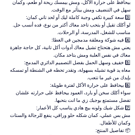
بيحافظ على حرارة الأكل، ومش بيمسك ريحة أو طعم، وكمان
سهل في التنضيف ومش بيتأثر مع الوقت.
3️⃣ سعة كبيرة تكفي وجبة كاملة ليك أو لحد تاني كمان:
لو أكلك تقيل أو بتحب تاخد معاك أكتر من نوع، فده أنسب حل.
مناسب للشغل، المدرسة، أو الرحلات.
4️⃣ فيه شوكة ومعلقة مدمجين في الغطا:
يعني مش هتحتاج تشيل معاك أدوات أكل تانية، كل حاجة جاهزة
معاك في نفس العلبة ومش بتاخد مكان.
5️⃣ خفيف وسهل الحمل بفضل التصميم الدائري المدمج:
معاه يد قوية تشيله بسهولة، وتقدر تحطه في الشنطة أو تمسكه
بإيدك من غير ما تتعب.
6️⃣ بيحافظ على حرارة الأكل لفترة طويلة:
سواء أكلك سخن أو بارد، العمود بيحافظ على حرارته علشان
تفضل مستمتع بوجبك زي ما انت بتحبها.
7️⃣ شكل شيك ولونه بيچ هادي يناسب كل الأعمار:
مش بس عملي، كمان شكله حلو وراقي، ينفع للرجالة والستات
وكمان للأطفال.
📦 تفاصيل المنتج: