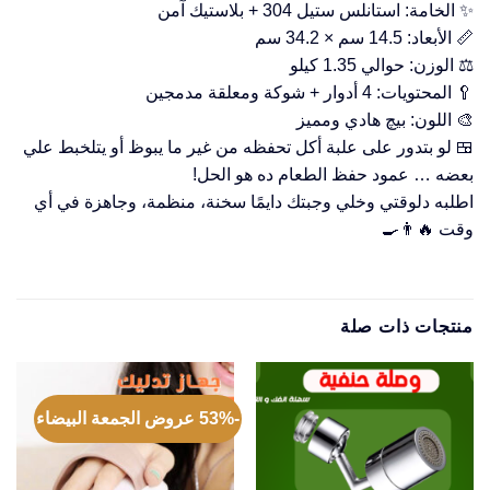
✨ الخامة: استانلس ستيل 304 + بلاستيك آمن
📏 الأبعاد: 14.5 سم × 34.2 سم
⚖️ الوزن: حوالي 1.35 كيلو
🥄 المحتويات: 4 أدوار + شوكة ومعلقة مدمجين
🎨 اللون: بيچ هادي ومميز
🍱 لو بتدور على علبة أكل تحفظه من غير ما يبوظ أو يتلخبط علي
بعضه … عمود حفظ الطعام ده هو الحل!
اطلبه دلوقتي وخلي وجبتك دايمًا سخنة، منظمة، وجاهزة في أي
وقت 🔥👨‍🍳
منتجات ذات صلة
-53% عروض الجمعة البيضاء