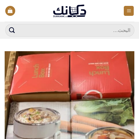
خطي
لمحتوى
البحث
عن: