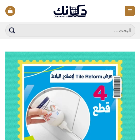
خطي
لمحتوى
البحث
عن: