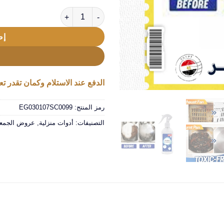
كمية عرض 4 قطع اسبراي التنظيف الجبار Multipurpose Bubble Cleaner
إض
الدفع عند الاستلام وكمان تقدر تعا
رمز المنتج:
EG030107SC0099
التصنيفات:
أدوات منزلية
,
عروض الجمعة 