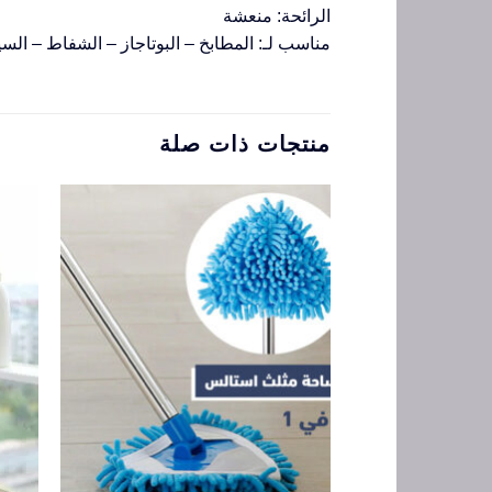
الرائحة: منعشة
مناسب لـ: المطابخ – البوتاجاز – الشفاط – السي
منتجات ذات صلة