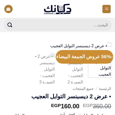
خطي
لمحتوى
البحث
عن:
-56% عروض الجمعة البيضاء
الرئيسية
/
جميع المنتجات
• عرض 2 ديسبنسر التوابل العجيب
السعر
السعر
160.00
360.00
EGP
EGP
الأصلي
الحالي