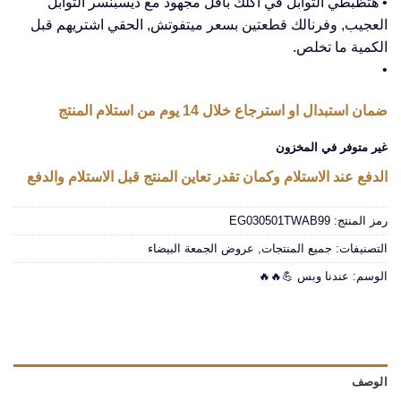
• هتظبطي التوابل في أكلك بأقل مجهود مع ديسبنسر التوابل
هو:
هو:
العجيب, وفرنالك قطعتين بسعر ميتفوتش, الحقي اشتريهم قبل
EGP160.00.
EGP360.00.
الكمية ما تخلص.
•
ضمان استبدال او استرجاع خلال 14 يوم من استلام المنتج
غير متوفر في المخزون
الدفع عند الاستلام وكمان تقدر تعاين المنتج قبل الاستلام والدفع
رمز المنتج:
EG030501TWAB99
التصنيفات:
جميع المنتجات
,
عروض الجمعة البيضاء
الوسم:
عندنا وبس 💪🔥🔥
الوصف