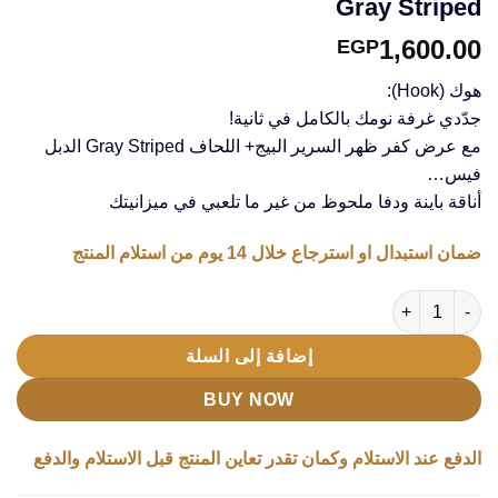
Gray Striped
1,600.00
EGP
هوك (Hook):
جدّدي غرفة نومك بالكامل في ثانية!
مع عرض كفر ظهر السرير البيج+ اللحاف Gray Striped الدبل
فيس…
أناقة باينة ودفا ملحوظ من غير ما تلعبي في ميزانيتك
ضمان استبدال او استرجاع خلال 14 يوم من استلام المنتج
كمية عرض كفر ظهر السرير 120 سم بيج مع لحاف Gray Striped
إضافة إلى السلة
BUY NOW
الدفع عند الاستلام وكمان تقدر تعاين المنتج قبل الاستلام والدفع