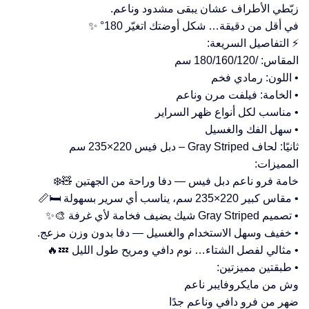
زبّطي الأطراف عشان يبقى مشدود وناعم.
في أقل من دقيقة… شكل أوضتك اتغيّر 180° ✨
⚡ التفاصيل السريعة:
المقاس: /180/160/120 سم
• اللون: رمادي فخم
• الخامة: فيلفت مرن وناعم
• مناسب لكل أنواع ظهر السراير
• سهل الفك والغسيل
ثانيًا: لحاف Gray Striped – دبل فيس 220×235 سم
المميزات:
خامة فرو ناعم دبل فيس — دفا وراحة من الجهتين 🧸❄️
• مقاس كبير 220×235 سم، يناسب أي سرير بسهولة 🛏️📏
• تصميم Gray Striped شيك يضيف فخامة لأي غرفة 🎨✨
• خفيف وسهل الاستخدام والغسيل — دفا بدون وزن مزعج.
• مثالي لفصل الشتاء… نوم دافي ومريح طول الليل 💤🔥
• طبقتين مميزتين:
وش من مايكروفايبر ناعم
ضهر من فرو دافي وناعم جدًا