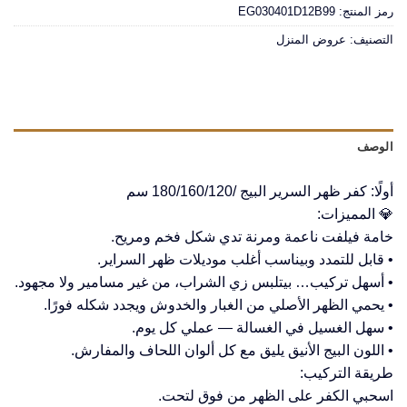
رمز المنتج:
EG030401D12B99
التصنيف:
عروض المنزل
الوصف
أولًا: كفر ظهر السرير البيج /180/160/120 سم
💎 المميزات:
خامة فيلفت ناعمة ومرنة تدي شكل فخم ومريح.
• قابل للتمدد وبيناسب أغلب موديلات ظهر السراير.
• أسهل تركيب… بيتلبس زي الشراب، من غير مسامير ولا مجهود.
• يحمي الظهر الأصلي من الغبار والخدوش ويجدد شكله فورًا.
• سهل الغسيل في الغسالة — عملي كل يوم.
• اللون البيج الأنيق يليق مع كل ألوان اللحاف والمفارش.
طريقة التركيب:
اسحبي الكفر على الظهر من فوق لتحت.