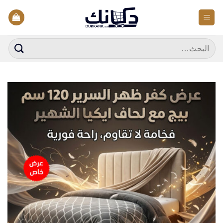
خطي
لمحتوى
البحث
عن: