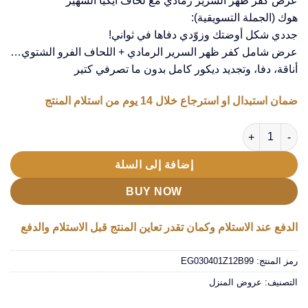
عرض كفر ظهر السرير رمادي مع لحاف ايكيا الشهير
هوك (الجملة التسويقية):
جددي شكل أوضتك وزوّدي دفاها في ثواني!
عرض شامل كفر ظهر السرير الرمادي + اللحاف الفرو الشتوي…
أناقة، دفا، وتجديد ديكور كامل بدون ما تصرفي كتير
ضمان استبدال او استرجاع خلال 14 يوم من استلام المنتج
كمية عرض كفر ظهر السرير 120 سم بيج مع لحاف ايكيا الشهير
إضافة إلى السلة
BUY NOW
الدفع عند الاستلام وكمان تقدر تعاين المنتج قبل الاستلام والدفع
رمز المنتج:
EG030401Z12B99
التصنيف:
عروض المنزل