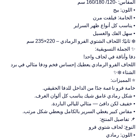
المقاس: -120/ 160/180 سم
• اللون: بيج
• الخامة: فيلفت مرن
• يناسب كل أنواع ظهر السراير
• سهل الفك والغسيل
❄️ ثانيًا: اللحاف الشتوي الفرو الرمادي – 220×235 سم
✨ الجملة التسويقية:
دفا وأناقة في لحاف واحد!
اللحاف الفرو الرمادي يعطيك إحساس فخم ودفا مثالي في برد
الشتاء ❄️✨
⭐ المميزات:
خامة فرو ناعمة جدًا من الداخل للدفا الحقيقي.
• شكل رمادي غامق شيك يناسب كل ألوان الغرف.
• خفيف لكن دافئ — مثالي لليالي الباردة.
• مقاس كبير يغطي السرير بالكامل ويعطي شكل مرتب.
📌 تفاصيل المنتج:
النوع: لحاف شتوي فرو
• اللون: رمادي