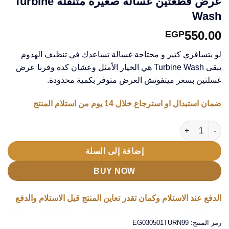
عرض قطعتين غسالة صغيرة متنقلة Turbine
Wash
550.00
EGP
لو بتسافري كتير و محتاجة غسالة تساعدك في تنظيف الهدوم
يبقى Turbine Wash هي الخيار الأمثل وعشان كده وفرنا عرض
غسلتين بسعر ميتفوتش العرض متوفر بكمية محدودة.
ضمان استبدال او استرجاع خلال 14 يوم من استلام المنتج
كمية عرض قطعتين غسالة صغيرة متنقلة Turbine Wash
إضافة إلى السلة
BUY NOW
الدفع عند الاستلام وكمان تقدر تعاين المنتج قبل الاستلام والدفع
رمز المنتج:
EG030501TURN99