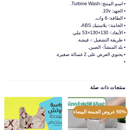
• اسم المنتج:-Turbine Wash.
• الجهد: 10v.
• الطاقة:-6 وات.
• الخامة:- بلاستيك ABS.
• الأبعاد:- 130×130×53 ملي.
• طريقة التشغيل :- فيشة.
• بلد المنشأ:- الصين.
• يحتوي العرض على 2 غسالة صغيرة.
•
منتجات ذات صلة
-50% عروض الجمعة البيضاء