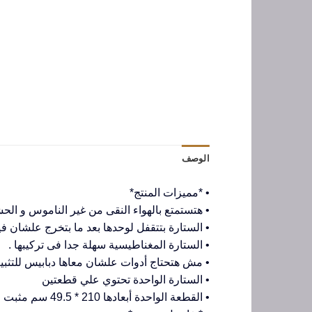
الوصف
• *مميزات المنتج*
• هتستمتع بالهواء النقى من غير الناموس و الح
• الستارة بتتقفل لوحدها بعد ما بتخرج علشان
• الستارة المغناطيسية سهلة جدا فى تركيبها .
• مش هتحتاج أدوات علشان معاها دبابيس للتثبي
• الستارة الواحدة تحتوي علي قطعتين
• القطعة الواحدة أبعادها 210 * 49.5 سم مثبت فيهم 18 قطعة مغناطيس لغلق الستارة ذاتيا.