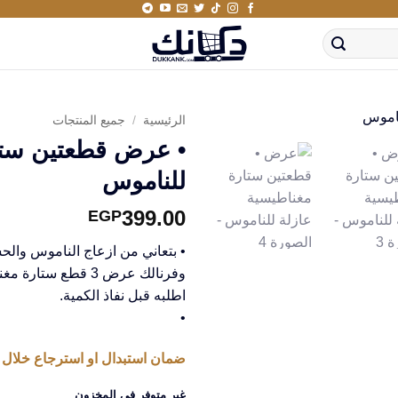
الرئيسية
/
جميع المنتجات
• عرض قطعتين ستار
للناموس
399.00
EGP
• بتعاني من ازعاج الناموس والح
وفرنالك عرض 3 قطع
اطلبه قبل نفاذ الكمية.
•
ضمان استبدال او استرجاع خلال 14 يوم من استلام المنتج
غير متوفر في المخزون