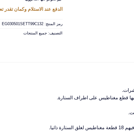
الدفع عند الاستلام وكمان تقدر تعا
رمز المنتج:
EG030501SETT99C132
التصنيف:
جميع المنتجات
شرات.
 فيها قطع مغناطيس على اطراف الستارة.
ت.