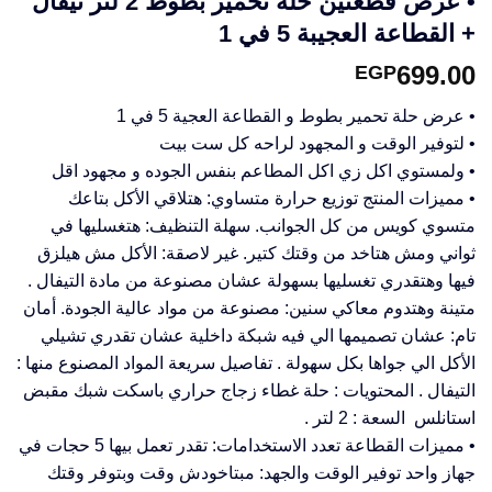
• عرض قطعتين حلة تحمير بطوط 2 لتر تيفال
+ القطاعة العجيبة 5 في 1
699.00
EGP
• عرض حلة تحمير بطوط و القطاعة العجية 5 في 1
• لتوفير الوقت و المجهود لراحه كل ست بيت
• ولمستوي اكل زي اكل المطاعم بنفس الجوده و مجهود اقل
• مميزات المنتج توزيع حرارة متساوي: هتلاقي الأكل بتاعك
متسوي كويس من كل الجوانب. سهلة التنظيف: هتغسليها في
ثواني ومش هتاخد من وقتك كتير. غير لاصقة: الأكل مش هيلزق
فيها وهتقدري تغسليها بسهولة عشان مصنوعة من مادة التيفال .
متينة وهتدوم معاكي سنين: مصنوعة من مواد عالية الجودة. أمان
تام: عشان تصميمها الي فيه شبكة داخلية عشان تقدري تشيلي
الأكل الي جواها بكل سهولة . تفاصيل سريعة المواد المصنوع منها :
التيفال . المحتويات : حلة غطاء زجاج حراري باسكت شبك مقبض
استانلس السعة : 2 لتر .
• مميزات القطاعة تعدد الاستخدامات: تقدر تعمل بيها 5 حجات في
جهاز واحد توفير الوقت والجهد: مبتاخودش وقت وبتوفر وقتك