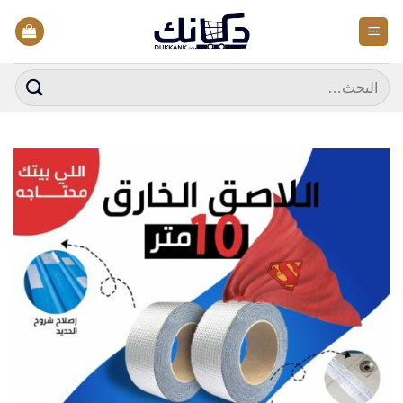
خطي
لمحتوى
البحث
عن: