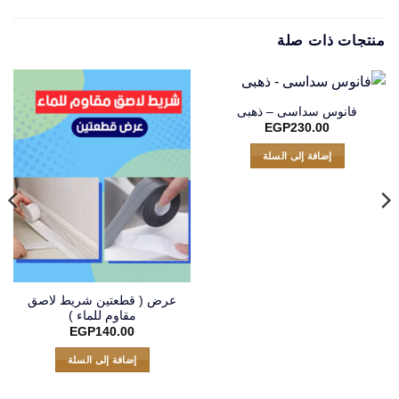
منتجات ذات صلة
فانوس سداسى – ذهبى
EGP
230.00
إضافة إلى السلة
عرض ( قطعتين شريط لاصق
مقاوم للماء )
EGP
140.00
إضافة إلى السلة