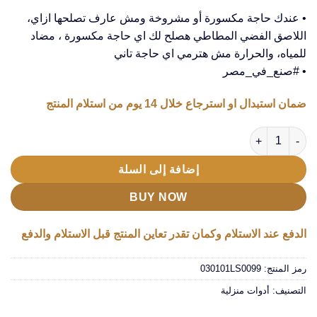
• عندك حاجة مكسورة أو مشروخة ومش عارف تصلحها ازاي،
اللاصق الفضي المطاطي هصلح لك اي حاجة مكسورة ، مضاد
للمياه، والحرارة مش هترمي اي حاجة تاني
• #صنع_في_مصر
ضمان استبدال او استرجاع خلال 14 يوم من استلام المنتج
كمية عرض قطعتين اللاصق الفضي المطاطي 10 متر
إضافة إلى السلة
BUY NOW
الدفع عند الاستلام وكمان تقدر تعاين المنتج قبل الاستلام والدفع
رمز المنتج:
030101LS0099
التصنيف:
أدوات منزلية