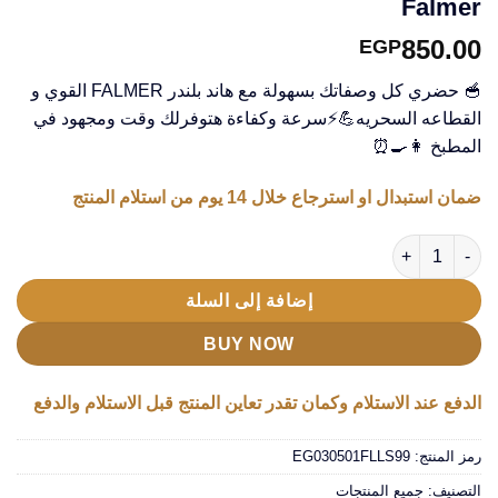
Falmer
850.00
EGP
🥣 حضري كل وصفاتك بسهولة مع هاند بلندر FALMER القوي و
القطاعه السحريه💪⚡سرعة وكفاءة هتوفرلك وقت ومجهود في
المطبخ 👩‍🍳⏰
ضمان استبدال او استرجاع خلال 14 يوم من استلام المنتج
كمية عرض قطاعة سحرية 6 في 1 مع هاندبلندر Falmer
إضافة إلى السلة
BUY NOW
الدفع عند الاستلام وكمان تقدر تعاين المنتج قبل الاستلام والدفع
رمز المنتج:
EG030501FLLS99
التصنيف:
جميع المنتجات