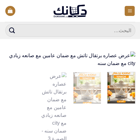
خطي
لمحتوى
البحث
عن: