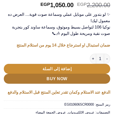
السعر
السعر
1,050.00
2,200.00
EGP
EGP
الأصلي
الحالي
✨ لو بتدور على موبايل عملي وسماعة صوت قوية… العرض ده
هو:
هو:
معمول ليك!
EGP1,050.00.
EGP2,200.00.
نوكيا 106 لتواصل بسيط وموثوق، وسماعة ساوند كور بتجربة
صوت نقية ومريحة طول اليوم 🎶📞
ضمان استبدال او استرجاع خلال 14 يوم من استلام المنتج
كمية " عرض سماعة ساوند كور Nokia 106 Dual SIM"
إضافة إلى السلة
BUY NOW
الدفع عند الاستلام وكمان تقدر تعاين المنتج قبل الاستلام والدفع
رمز المنتج:
EG010606SCR0000
التصنيفات:
عروض الإلكترونيات
,
عروض الجمعة البيضاء