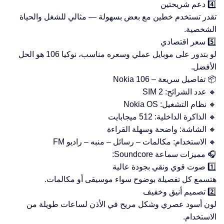
4️⃣ دعم شريحتين
تقدر تستخدم خطين مع بعض بسهولة — مثالي للشغل والحياة
الشخصية.
5️⃣ سعر اقتصادي
لو بتدور على موبايل عملي وسعره مناسب، نوكيا 106 هو الحل
الأفضل.
📦 تفاصيل سريعة – Nokia 106
🔸 عدد الشرائح: 2 SIM
🔸 نظام التشغيل: Nokia OS
🔸 الذاكرة الداخلية: 512 ميجابايت
🔸 الشاشة: واضحة وسهلة القراءة
🔸 الاستخدام: مكالمات – رسائل – منبه – راديو FM
🎧 مميزات سماعة Soundcore:
1️⃣ صوت قوي ونقي بجودة عالية
هتسمع كل تفصيلة بوضوح سواء موسيقى أو مكالمات.
2️⃣ تصميم أنيق وخفيف
لون أسود عصري وشكل مريح في الأذن لساعات طويلة من
الاستخدام.