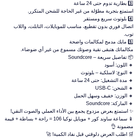
3️⃣ بطارية تدوم حتى 24 ساعة
استمتع بتجربة مطوّلة من غير الحاجة للشحن المتكرر.
4️⃣ بلوتوث سريع ومستقر
اتصال فوري بدون تقطيع، مناسب للموبايلات، التابلت، واللاب
توب.
5️⃣ مايك مدمج لمكالمات واضحة
مكالماتك هتبقى نقية وصوتك مسموع من غير أي ضوضاء.
📦 تفاصيل سريعة – Soundcore
🔸 اللون: أسود
🔸 النوع: لاسلكية – بلوتوث
🔸 مدة التشغيل: حتى 24 ساعة
🔸 الشحن: USB-C
🔸 الوزن: خفيف وسهل الحمل
🔸 الماركة: Soundcore
✨ استمتع بعرض مزدوج يجمع بين الأداء العملي والصوت النقي!
📱 سماعة ساوند كور + موبايل نوكيا 106 = راحة + بساطة + قيمة
مضمونة 👌
🛒 اطلب العرض دلوقتي قبل نفاد الكمية! 🚀