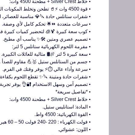
• خلاط Silver Crest + مطحنة 4500 وات:
• قوة 4500 وات ⚡🥤 تطحن وتخلط المكونات الصعبة بكل كفاءة.
• شفرات ستانلس حادة 🔪💎 مناسبة للعصائر، ال
• سرعات متعددة ⏩🌟 تحكم كامل لأي وصفة.
• كوب سعة كبيرة 🍹🧊 لتحضير كميات كبيرة 
• تصميم عصري ومتين 🛠️✨ يناسب أي مطبخ.
• مفرمة اللحوم الكهربائية ستانلس 5 لتر:
• سعة كبيرة 5 لتر 🍖🛢️ مثالية للعائلات الكبيرة.
• جسم من الستانلس ستيل 🥇💪 مقاوم للصدأ 
• سرعة وأداء عالي ⏱️⚡ يوفر وقتك في الفرم.
• شفرات حادة ومتينة 🔪✨ تقطع اللحوم بكفاءة
• تصميم آمن وسهل الاستخدام 🔐👌 يوفر تجربة 
• *تفاصيل سريعة*
• خلاط Silver Crest + مطحنة 4500 وات:
• المادة: استانليس ستيل.
• القوة الكهربائية: 4500 واط.
• فولت الكهرباء : 220 -240 فولت 50 – 60 هيرتز.
• اللون: عشوائي.