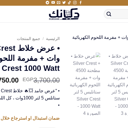
الرئيسية
/
جميع المنتجات
r Crest 1000 Watt
السعر
750.00
3,700.00
EGP
الأصلي
هو:
ستانلس 5 لتر 1000وات ، كل اللي مطبخك محتاجه في صفقة واحدة! 🥤🍖💪
00.00.
•
ضمان استبدال او استرجاع خلال 14 يوم من استلام المنتج