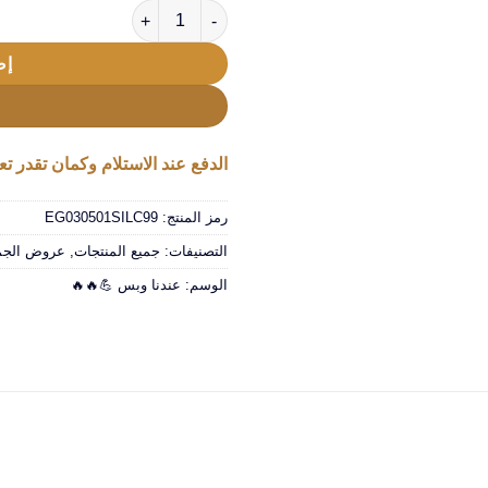
كمية • عرض خلاط Silver Crest + مطحنة 4500 وات + مفرمة اللحوم الكهربائية ستانليس 5 لتر Silver Crest 1000 Watt
إض
الدفع عند الاستلام وكمان تقدر تعا
رمز المنتج:
EG030501SILC99
التصنيفات:
جميع المنتجات
,
عروض الجمع
الوسم:
عندنا وبس 💪🔥🔥