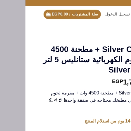
تسجيل الدخول
سلة المشتريات /
0.00
EGP
• عرض خلاط Silver Crest + مطحنة 4500
وات + مفرمة اللحوم الكهربائية ستانليس 5 لتر
Silve
السعر
1,
EGP
الحالي
• “عرض جامد 💥🔥 خلاط Silver Crest + مطحنة 4500 وات + مفرمة لحوم
هو:
EGP1,750.00.
EGP3,7