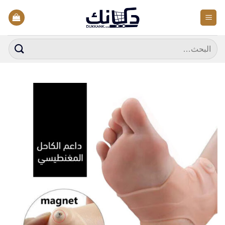
خطي
لمحتوى
البحث
عن: