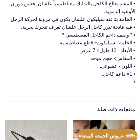
• المشد يعالج الكاحل بالتدليك مغناطيسياً علشان يحسن دوران
الأوعية الدموية.
• الخامة بتاعته سيليكون علشان يكون في مرونة لحركة الرجل.
• فيه فاتحة تبرز كاحل الرجل علشان تعرف تتحرك بحرية.
• * وصف داعم الكاحل المغنطيسي *
• الخامة:- سيليكون+ قطع مغناطيسية.
• الأبعاد:- 13 طول× 7 عرض.
• المقاس:- حجم موحد
• اللون:- عشوائي.
• 1× داعم كاحل.
•
منتجات ذات صلة
-56% عروض الجمعة البيضاء