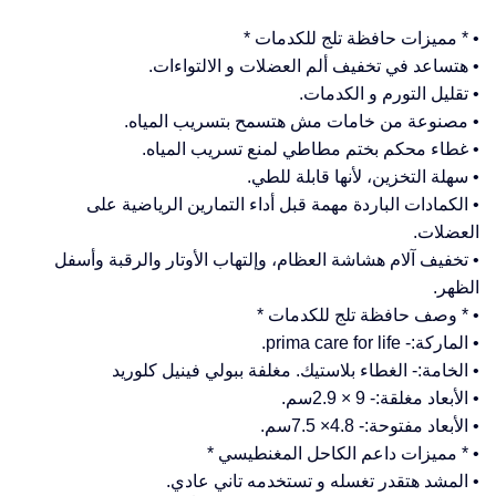
• * مميزات حافظة تلج للكدمات *
• هتساعد في تخفيف ألم العضلات و الالتواءات.
• تقليل التورم و الكدمات.
• مصنوعة من خامات مش هتسمح بتسريب المياه.
• غطاء محكم بختم مطاطي لمنع تسريب المياه.
• سهلة التخزين، لأنها قابلة للطي.
• الكمادات الباردة مهمة قبل أداء التمارين الرياضية على
العضلات.
• تخفيف آلام هشاشة العظام، وإلتهاب الأوتار والرقبة وأسفل
الظهر.
• * وصف حافظة تلج للكدمات *
• الماركة:- prima care for life.
• الخامة:- الغطاء بلاستيك. مغلفة ببولي فينيل كلوريد
• الأبعاد مغلقة:- 9 × 2.9سم.
• الأبعاد مفتوحة:- 4.8× 7.5سم.
• * مميزات داعم الكاحل المغنطيسي *
• المشد هتقدر تغسله و تستخدمه تاني عادي.