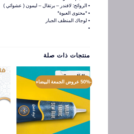
• الروائح: لافندر – برتقال – ليمون ( عشوائي )
• *محتوى العبوة*
• لوجاك المنظف الجبار
•
منتجات ذات صلة
-50% عروض الجمعة البيضاء