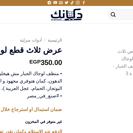
الرئيسية
/
أدوات منزلية
عرض ثلاث قطع لوج
350.00
EGP
• منظف لوجاك الجبار مش هيخل
الدهون، كمان هتوفري مجهود و ان
البوتجاز، الحمام، عجل العربية )، هيوفرلك 3 أضعاف 
• #صنع_في_مصر
ضمان استبدال او استرجاع خلال 14 يوم من استلام المنتج
غير متوفر في المخزون
الدفع عند الاستلام وكمان تقدر تعا