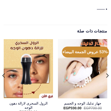
• ——
منتجات ذات صلة
-53% عروض الجمعة البيضاء
الرول السحرى لازالة دهون
جهاز تدليك الوجه و الجسم
الوجه
السعر
السعر
EGP
330.00
EGP
700.00