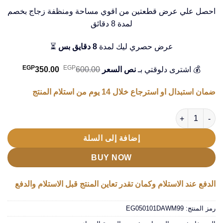
احصل علي عرض قطعتين من اقوي مساحة ومنظفة زجاج بخصم
لمدة 8 دقائق
عرض حصري ليك لمدة
8 دقايق بس
⏳
EGP
EGP
💰 اشترى دلوقتي بـ
نص السعر
600.00
350.00
ضمان استبدال او استرجاع خلال 14 يوم من استلام المنتج
كمية طقم دواسات 5 قطع للسيارة=
إضافة إلى السلة
BUY NOW
الدفع عند الاستلام وكمان تقدر تعاين المنتج قبل الاستلام والدفع
رمز المنتج:
EG050101DAWM99