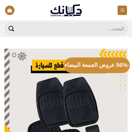
خطي
لمحتوى
البحث
عن:
-56% عروض الجمعة البيضاء