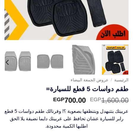
الرئيسية
/
عروض الجمعة البيضاء
طقم دواسات 5 قطع للسيارة=
السعر
السعر
700.00
1,600.00
EGP
EGP
الأصلي
الحالي
عربيتك بتتبهدل وبتنظفها بصعوبة ؟! وفرنالك طقم دواسات 5 قطع
هو:
هو:
رابر للسيارة عشان تحافظ على عربيتك دايما نضيفة يلا الحق
EGP700.00.
EGP1,600.00.
اطلبها الكمية محدودة.