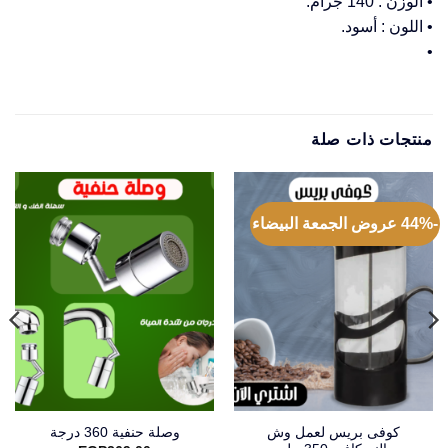
• الوزن : 140 جرام.
• اللون : أسود.
•
منتجات ذات صلة
-44% عروض الجمعة البيضاء
كوفى بريس لعمل وش
وصلة حنفية 360 درجة