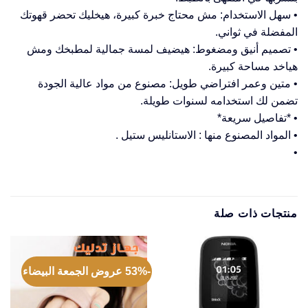
• سهل الاستخدام: مش محتاج خبرة كبيرة، هيخليك تحضر قهوتك
المفضلة في ثواني.
• تصميم أنيق ومضغوط: هيضيف لمسة جمالية لمطبخك ومش
هياخد مساحة كبيرة.
• متين وعمر افتراضي طويل: مصنوع من مواد عالية الجودة
تضمن لك استخدامه لسنوات طويلة.
• *تفاصيل سريعة*
• المواد المصنوع منها : الاستانليس ستيل .
•
منتجات ذات صلة
-53% عروض الجمعة البيضاء