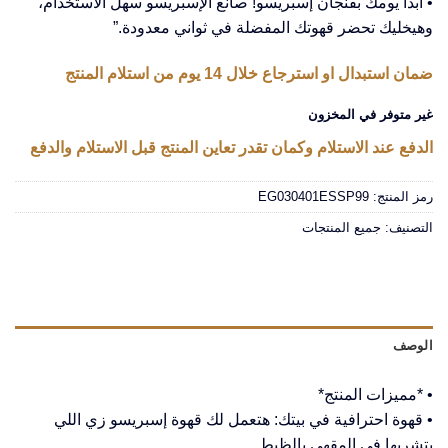
• ابدأ يومك بفنجان إسبريسو! صانع الإسبريسو سهل الاستخدام،
وهيخليك تحضر قهوتك المفضلة في ثواني معدودة.”
ضمان استبدال او استرجاع خلال 14 يوم من استلام المنتج
غير متوفر في المخزون
الدفع عند الاستلام وكمان تقدر تعاين المنتج قبل الاستلام والدفع
رمز المنتج:
EG030401ESSP99
التصنيف:
جميع المنتجات
الوصف
• *مميزات المنتج*
• قهوة احترافية في بيتك: هتعمل لك قهوة إسبريسو زي اللي
بتشربها في المقهى بالظبط.