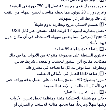
• مزود بمحرك قوي مع سرعة تصل إلى 750 دورة في الدقيقة
وعزم دوران 20 نيوتن، مما يجعله مناسب لجميع المهام من الثقب
إلى فك وربط البراغي بسهولة.
• 2️⃣ تصميم لاسلكي مريح وبطارية تدوم طويلاً:
• يعمل ببطارية ليثيوم 12 فولت قابلة للشحن عبر كابل USB
Type-C (مرفق)، مما يضمن سهولة الاستخدام في أي مكان بدون
قيود الأسلاك.
• 3️⃣ شنطة عدة شاملة 89 قطعة:
• تحتوي الشنطة على مجموعة متنوعة من الأدوات بما في ذلك
مفكات، مفاتيح ألن، شنيور للخشب والمعدن، شريط قياس،
ومطرقة، مما يوفر لك كل ما تحتاجه في مشروعك.
• 4️⃣ إضاءة LED للعمل في الأماكن المظلمة:
• مزود بمصباح LED مدمج يساعدك على العمل بدقة وراحة حتى
في الأماكن المظلمة أو الإضاءة الضعيفة.
• 5️⃣ سهل التخزين والتنقل:
• يأتي مع شنطة بلاستيكية متينة ومنظمة تجعل تخزين الأدوات
ونقلها سهلاً ومريحاً، مما يجعلها مثالية للاستخدام المنزلي أو