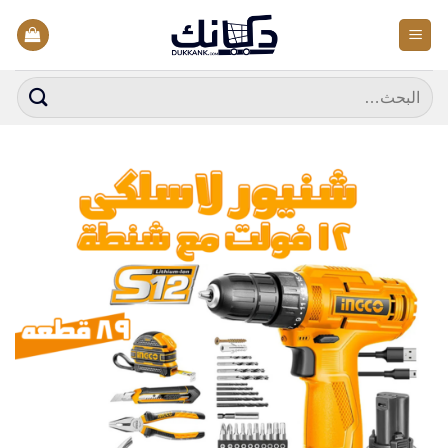
خطي
لمحتوى
البحث
عن: