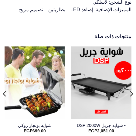
نوع الشحن: لاسلكي
المميزات الإضافية: إضاءة LED – بطاريتين – تصميم مريح
منتجات ذات صلة
• شواية جريل DSP 2000W
شواية بوتجاز روكي
EGP
699.00
EGP
2,051.00