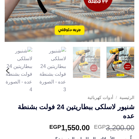
الرئيسية
/
أدوات كهربائية
شنيور لاسلكى ببطاريتين 24 فولت بشنطة
عده
السعر
السعر
1,550.00
3,200.00
EGP
EGP
الأصلي
الحالي