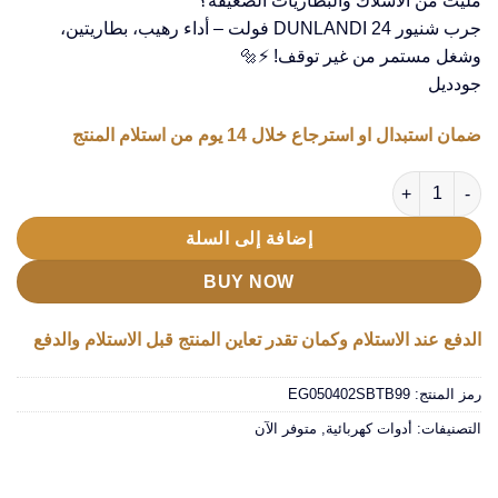
ملّيت من الأسلاك والبطاريات الضعيفة؟
هو:
هو:
جرب شنيور DUNLANDI 24 فولت – أداء رهيب، بطاريتين،
EGP1,550.00.
EGP3,200.00.
وشغل مستمر من غير توقف! ⚡🔩
جودديل
ضمان استبدال او استرجاع خلال 14 يوم من استلام المنتج
كمية شنيور لاسلكى ببطاريتين 24 فولت بشنطة عده
إضافة إلى السلة
BUY NOW
الدفع عند الاستلام وكمان تقدر تعاين المنتج قبل الاستلام والدفع
رمز المنتج:
EG050402SBTB99
التصنيفات:
أدوات كهربائية
,
متوفر الآن