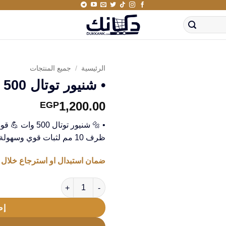
الرئيسية
/
جميع المنتجات
• شنيور توتال 500 وات ظرف10 مم
1,200.00
EGP
• 🔩 شنيور توتا
ظرف 10 مم لثبات قوي وسهولة في الاستخدام! ⚡🔥
ضمان استبدال او استرجاع خلال 14 يوم من استلام المنتج
كمية • شنيور توتال 500 وات ظرف10 مم
إض