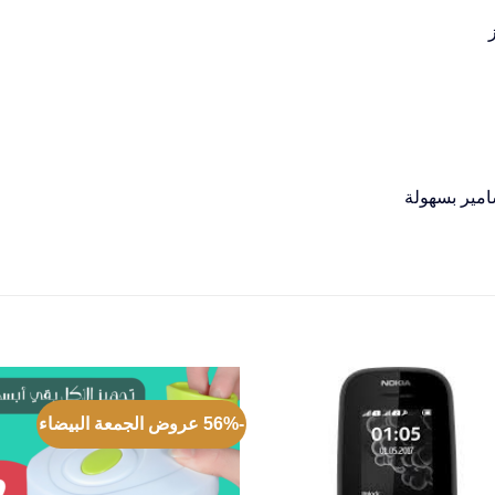
امير بسهولة
-56% عروض الجمعة البيضاء