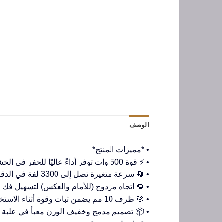
الوصف
• *مميزات المنتج*
• ⚡ قوة 500 وات توفر أداءً عاليًا للحفر في الخشب والمعدن والبلاستيك بسهولة! 🔩🔧
• 🔄 سرعة متغيرة تصل إلى 3300 لفة في الدقيقة للتحكم المثالي في الحفر حسب الحاجة! ⚙️🚀
• 🔁 اتجاه مزدوج (للأمام والعكس) لتسهيل فك 
• 🎯 ظرف 10 مم يضمن ثبات وقوة أثناء الاستخدام لمختلف المهام! 🛠️✅
• 📦 تصميم مدمج وخفيف الوزن معبأ في علبة أن