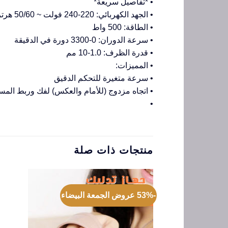
• *تفاصيل سريعة*
• الجهد الكهربائي: 220-240 فولت ~ 50/60 هرتز
• الطاقة: 500 واط
• سرعة الدوران: 0-3300 دورة في الدقيقة
• قدرة الظرف: 1.0-10 مم
• المميزات:
• سرعة متغيرة للتحكم الدقيق
• اتجاه مزدوج (للأمام والعكس) لفك وربط المس
•
منتجات ذات صلة
-53% عروض الجمعة البيضاء