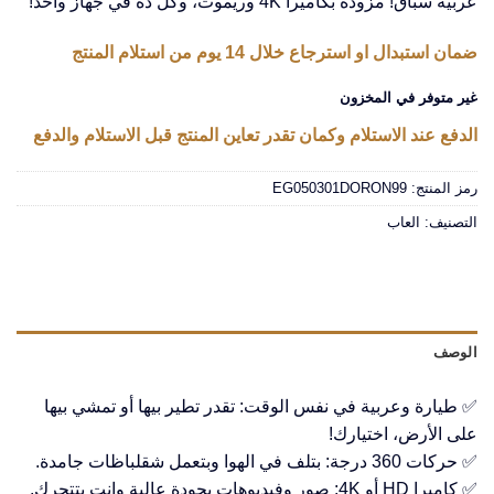
عربية سباق! مزودة بكاميرا 4K وريموت، وكل ده في جهاز واحد!
ضمان استبدال او استرجاع خلال 14 يوم من استلام المنتج
غير متوفر في المخزون
الدفع عند الاستلام وكمان تقدر تعاين المنتج قبل الاستلام والدفع
رمز المنتج:
EG050301DORON99
التصنيف:
العاب
الوصف
✅ طيارة وعربية في نفس الوقت: تقدر تطير بيها أو تمشي بيها
على الأرض، اختيارك!
✅ حركات 360 درجة: بتلف في الهوا وبتعمل شقلباظات جامدة.
✅ كاميرا HD أو 4K: صور وفيديوهات بجودة عالية وانت بتتحرك.