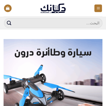
خطي
لمحتوى
البحث
عن: