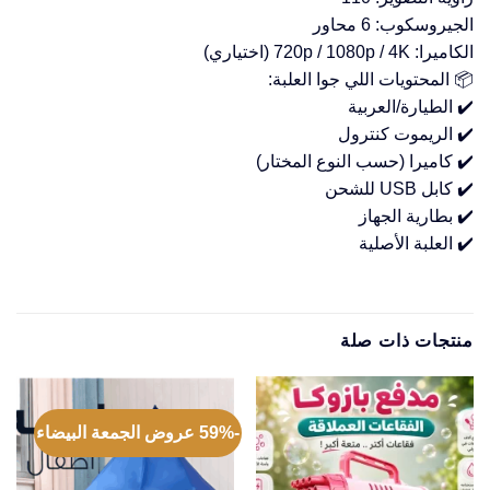
الجيروسكوب: 6 محاور
الكاميرا: 720p / 1080p / 4K (اختياري)
📦 المحتويات اللي جوا العلبة:
✔️ الطيارة/العربية
✔️ الريموت كنترول
✔️ كاميرا (حسب النوع المختار)
✔️ كابل USB للشحن
✔️ بطارية الجهاز
✔️ العلبة الأصلية
منتجات ذات صلة
-59% عروض الجمعة البيضاء