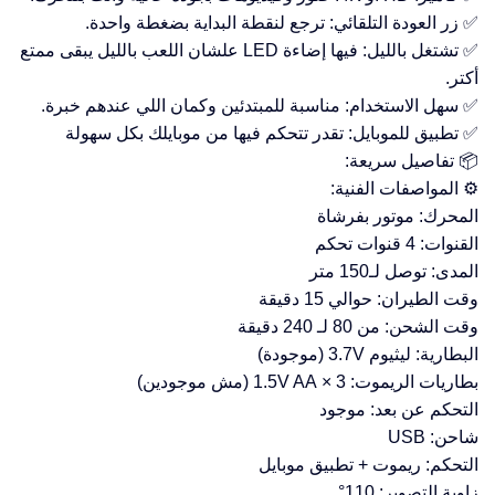
✅ زر العودة التلقائي: ترجع لنقطة البداية بضغطة واحدة.
✅ تشتغل بالليل: فيها إضاءة LED علشان اللعب بالليل يبقى ممتع
أكتر.
✅ سهل الاستخدام: مناسبة للمبتدئين وكمان اللي عندهم خبرة.
✅ تطبيق للموبايل: تقدر تتحكم فيها من موبايلك بكل سهولة
📦 تفاصيل سريعة:
⚙️ المواصفات الفنية:
المحرك: موتور بفرشاة
القنوات: 4 قنوات تحكم
المدى: توصل لـ150 متر
وقت الطيران: حوالي 15 دقيقة
وقت الشحن: من 80 لـ 240 دقيقة
البطارية: ليثيوم 3.7V (موجودة)
بطاريات الريموت: 3 × 1.5V AA (مش موجودين)
التحكم عن بعد: موجود
شاحن: USB
التحكم: ريموت + تطبيق موبايل
زاوية التصوير: 110°