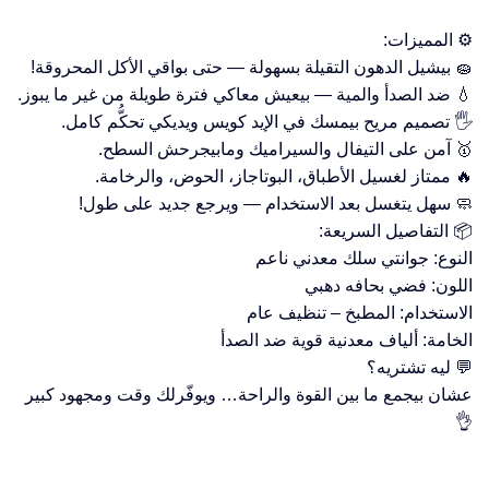
⚙️ المميزات:
🧽 بيشيل الدهون التقيلة بسهولة — حتى بواقي الأكل المحروقة!
💧 ضد الصدأ والمية — بيعيش معاكي فترة طويلة من غير ما يبوز.
🖐️ تصميم مريح بيمسك في الإيد كويس ويديكي تحكُّم كامل.
🥇 آمن على التيفال والسيراميك ومابيجرحش السطح.
🔥 ممتاز لغسيل الأطباق، البوتاجاز، الحوض، والرخامة.
🧼 سهل يتغسل بعد الاستخدام — ويرجع جديد على طول!
📦 التفاصيل السريعة:
النوع: جوانتي سلك معدني ناعم
اللون: فضي بحافه دهبي
الاستخدام: المطبخ – تنظيف عام
الخامة: ألياف معدنية قوية ضد الصدأ
💬 ليه تشتريه؟
عشان بيجمع ما بين القوة والراحة… ويوفّرلك وقت ومجهود كبير
👌