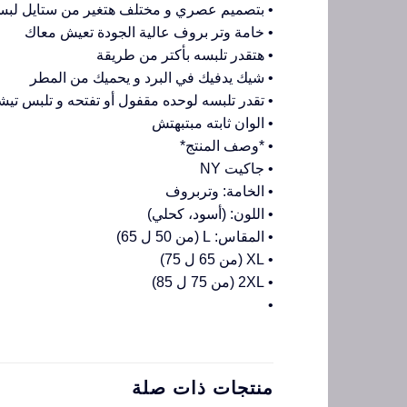
• بتصميم عصري و مختلف هتغير من ستايل لب
• خامة وتر بروف عالية الجودة تعيش معاك
• هتقدر تلبسه بأكتر من طريقة
• شيك يدفيك في البرد و يحميك من المطر
• تقدر تلبسه لوحده مقفول أو تفتحه و تلبس ت
• الوان ثابته مبتبهتش
• *وصف المنتج*
• جاكيت NY
• الخامة: وتربروف
• اللون: (أسود، كحلي)
• المقاس: L (من 50 ل 65)
• XL (من 65 ل 75)
• 2XL (من 75 ل 85)
•
منتجات ذات صلة