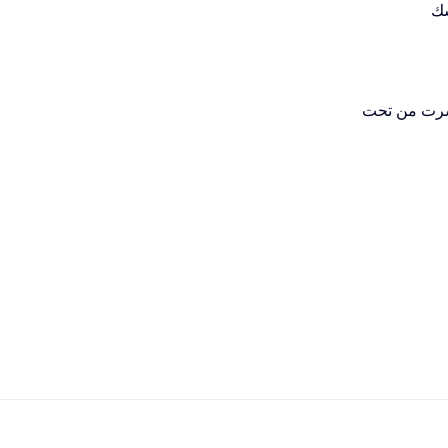
سك
يشرت من تحت