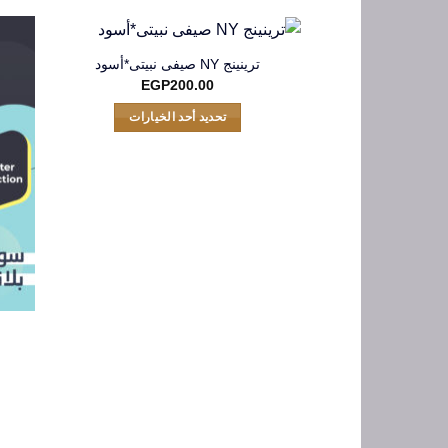
ترينينج NY صيفى نبيتى*أسود
EGP
200.00
تحديد أحد الخيارات
هناك
العديد
من
الأشكال
المختلفة
لهذا
المنتج.
يمكن
اختيار
الخيارات
على
صفحة
المنتج