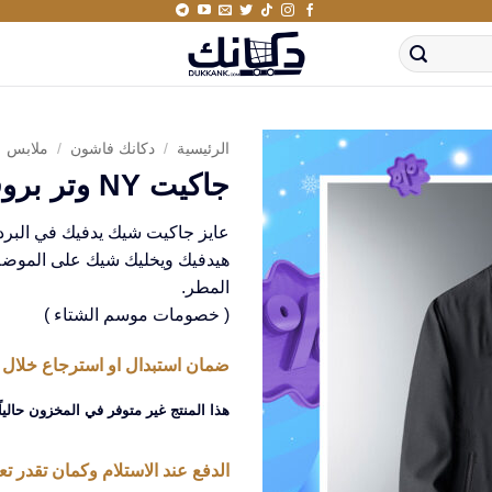
الرئيسية
/
دكانك فاشون
/
ملابس
جاكيت NY وتر بروف
هيدفيك ويخليك شيك على الموضة
المطر.
( خصومات موسم الشتاء )
ضمان استبدال او استرجاع خلال 14 يوم من استلام المنتج
هذا المنتج غير متوفر في المخزون حالياً
الدفع عند الاستلام وكمان تقدر تعا