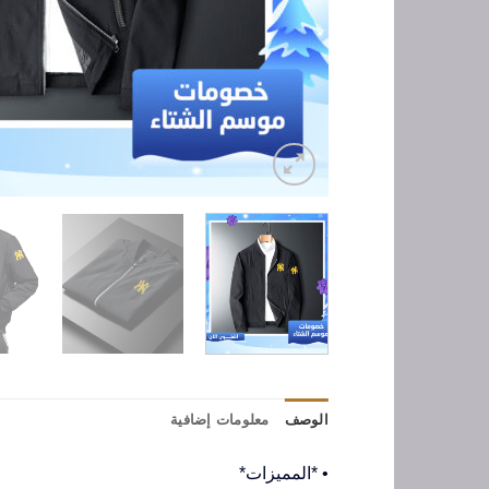
الوصف
معلومات إضافية
• *المميزات*