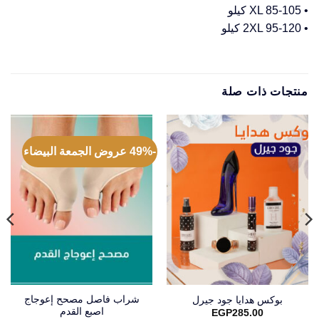
• XL 85-105 كيلو
• 2XL 95-120 كيلو
منتجات ذات صلة
-49% عروض الجمعة البيضاء
شراب فاصل مصحح إعوجاج
بوكس هدايا جود جيرل
اصبع القدم
EGP
285.00