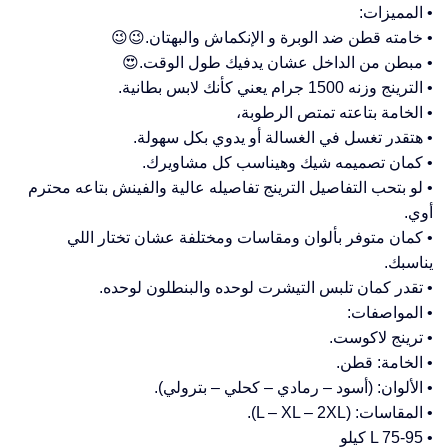
• المميزات:
• خامته قطن ضد الوبرة و الإنكماش والبهتان.😉😉
• مبطن من الداخل عشان يدفيك طول الوقت.😍
• الترينج وزنه 1500 جرام يعني كأنك لابس بطانية.
• الخامة بتاعته تمتص الرطوبة،
• هتقدر تغسل في الغسالة أو يدوي بكل سهولة.
• كمان تصميمه شيك وهيناسب كل مشاويرك.
• لو بتحب التفاصيل الترينج تفاصيله عالية والفينش بتاعه محترم
أوي.
• كمان متوفر بألوان ومقاسات ومختلفة عشان تختار اللي
يناسبك.
• تقدر كمان تلبس التيشرت لوحده والبنطلون لوحده.
• المواصفات:
• ترينج لاكوست.
• الخامة: قطن.
• الألوان: (أسود – رمادي – كحلي – بترولي).
• المقاسات: (L – XL – 2XL).
• L 75-95 كيلو