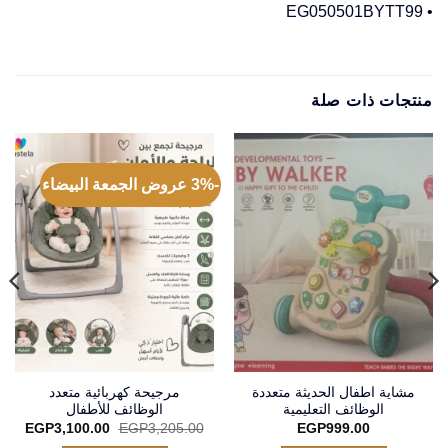
• EG050501BYTT99
منتجات ذات صلة
-3% عروض الجمعة البيضاء
مشاية اطفال الحديثة متعددة
مرجيحة كهربائية متعدد
الوظائف التعليمية
الوظائف للأطفال
السعر
السع
EGP
3,100.00
EGP
3,205.00
EGP
999.00
الأصلي
الحال