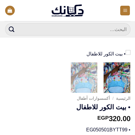
خطي
لمحتوى
البحث
عن:
الرئيسية
/
أكسسوارات أطفال
• بيت الكور للاطفال
320.00
EGP
• EG050501BYTT99