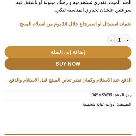
الجلد الميت، تقدري تستخدميه و رجلك مبلولة أو ناشفة، فيه
سرعتين علشان تختاري المناسبة ليكي.
ضمان استبدال او استرجاع خلال 14 يوم من استلام المنتج
كمية باديكير للقدم يعمل بالشحن
إضافة إلى السلة
BUY NOW
الدفع عند الاستلام وكمان تقدر تعاين المنتج قبل الاستلام والدفع
رمز المنتج:
04SVSW99
التصنيف:
أدوات عناية شخصية